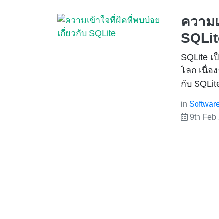
ความเข
SQLit
SQLite เป
โลก เนื่อ
กับ SQLit
in
Softwar
9th Feb