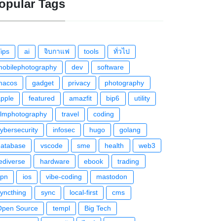
opular Tags
ips
ai
จิบกาแฟ
tools
ทั่วไป
mobilephotography
dev
software
macos
gadget
privacy
photography
apple
featured
amazfit
bip6
utility
ilmphotography
travel
coding
ybersecurity
infosec
hugo
golang
database
vscode
sme
health
web3
ediverse
hardware
ebook
trading
vpn
ios
vibe-coding
mastodon
yncthing
sync
local-first
cms
Open Source
templ
Big Tech