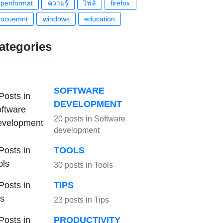
openformat
ความรู้
ไฟล์
firefox
docuemnt
windows
education
ategories
SOFTWARE
DEVELOPMENT
20 posts in Software
development
TOOLS
30 posts in Tools
TIPS
23 posts in Tips
PRODUCTIVITY