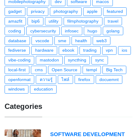
mobilephotography
dev
software
macos
gadget
privacy
photography
apple
featured
amazfit
bip6
utility
filmphotography
travel
coding
cybersecurity
infosec
hugo
golang
database
vscode
sme
health
web3
fediverse
hardware
ebook
trading
vpn
ios
vibe-coding
mastodon
syncthing
sync
local-first
cms
Open Source
templ
Big Tech
openformat
ความรู้
ไฟล์
firefox
docuemnt
windows
education
Categories
SOFTWARE DEVELOPMENT