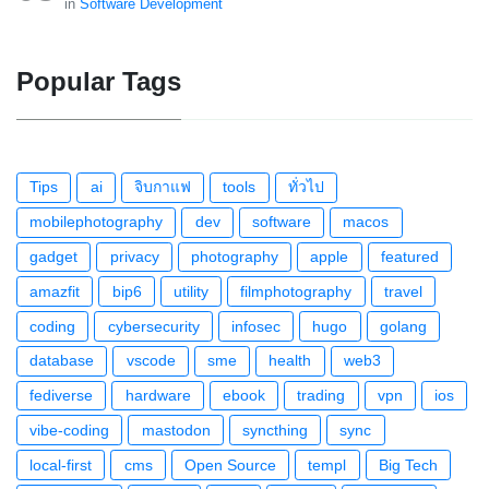
in
Software Development
Popular Tags
Tips
ai
จิบกาแฟ
tools
ทั่วไป
mobilephotography
dev
software
macos
gadget
privacy
photography
apple
featured
amazfit
bip6
utility
filmphotography
travel
coding
cybersecurity
infosec
hugo
golang
database
vscode
sme
health
web3
fediverse
hardware
ebook
trading
vpn
ios
vibe-coding
mastodon
syncthing
sync
local-first
cms
Open Source
templ
Big Tech