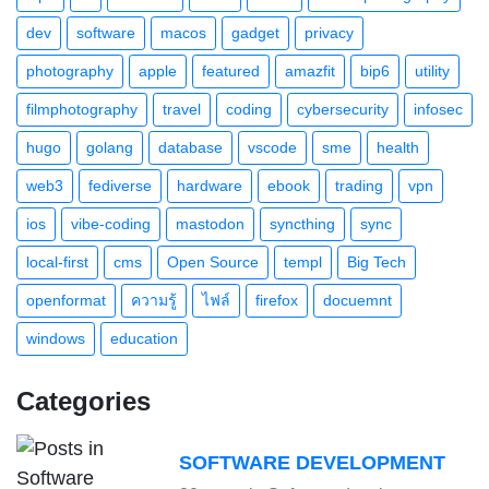
dev
software
macos
gadget
privacy
photography
apple
featured
amazfit
bip6
utility
filmphotography
travel
coding
cybersecurity
infosec
hugo
golang
database
vscode
sme
health
web3
fediverse
hardware
ebook
trading
vpn
ios
vibe-coding
mastodon
syncthing
sync
local-first
cms
Open Source
templ
Big Tech
openformat
ความรู้
ไฟล์
firefox
docuemnt
windows
education
Categories
SOFTWARE DEVELOPMENT