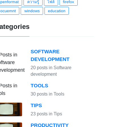
openformat
ความรู้
ไฟล์
firefox
docuemnt
windows
education
ategories
SOFTWARE
DEVELOPMENT
20 posts in Software
development
TOOLS
30 posts in Tools
TIPS
23 posts in Tips
PRODUCTIVITY