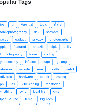
opular Tags
ips
ai
จิบกาแฟ
tools
ทั่วไป
mobilephotography
dev
software
macos
gadget
privacy
photography
apple
featured
amazfit
bip6
utility
ilmphotography
travel
coding
ybersecurity
infosec
hugo
golang
database
vscode
sme
health
web3
ediverse
hardware
ebook
trading
vpn
ios
vibe-coding
mastodon
yncthing
sync
local-first
cms
Open Source
templ
Big Tech