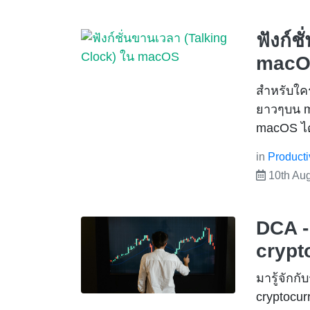
ฟังก์ช
mac
สำหรับใคร
ยาวๆบน m
macOS ได
in
Producti
10th Au
DCA -
crypt
มารู้จักก
cryptocur